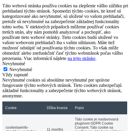
Táto webová stránka používa cookies na zlepšenie vášho zážitku pri
prehliadaní týchto stránok. Spomedzi týchto cookies, tie ktoré sú
kategorizované ako nevyhnutné, sú uložené vo vašom prehliadači,
pretože sú nevyhnutné na zabezpečenie základnej funkcionality
tohto webu. V niektorých prípadoch môžeme používať cookies
tretích strán, aby nám pomohli analyzovať a pochopiť, ako
používate tieto webové stránky. Tieto cookies budú uložené vo
vašom webovom prehliadači iba s vašim súhlasom. Máte tiež
možnosť odstúpiť od používania týchto cookies. To však môže
obmedziť alebo znefunkčniť časť týchto webstránok počas vášho
prezerania. Viac informácií nájdete
na tejto stránke
.
Nevyhnutné
Nevyhnutné
Vždy zapnuté
Nevyhnutné cookies sú absolútne nevyhnutné pre správne
fungovanie týchto webových stránok. Tieto cookies zabezpečujú
základné funkcionality a zabezpečenie týchto webových stránok,
anonymne.
Cookie
Dĺžka trvania
Popis
Táto cookie je nastavovaná
pluginom GDPR Cookie
cookielawinfo-
Consent. Táto cookie sa
11 months