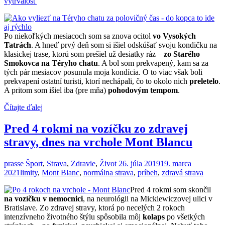
vytrvalosť
Po niekoľkých mesiacoch som sa znova ocitol
vo Vysokých
Tatrách
. A hneď prvý deň som si išiel odskúšať svoju kondičku na
klasickej trase, ktorú som prešiel už desiatky ráz –
zo Starého
Smokovca na Téryho chatu
. A bol som prekvapený, kam sa za
tých pár mesiacov posunula moja kondícia. O to viac však boli
prekvapení ostatní turisti, ktorí nechápali, čo to okolo nich
preletelo
.
A pritom som išiel iba (pre mňa)
pohodovým tempom
.
Čítajte ďalej
Pred 4 rokmi na vozíčku zo zdravej
stravy, dnes na vrchole Mont Blancu
prasse
Šport
,
Strava
,
Zdravie
,
Život
26. júla 2019
19. marca
2021
limity
,
Mont Blanc
,
normálna strava
,
príbeh
,
zdravá strava
Pred 4 rokmi som skončil
na vozíčku v nemocnici
, na neurológii na Mickiewiczovej ulici v
Bratislave. Zo zdravej stravy, ktorá po necelých 2 rokoch
intenzívneho životného štýlu spôsobila môj
kolaps
po všetkých