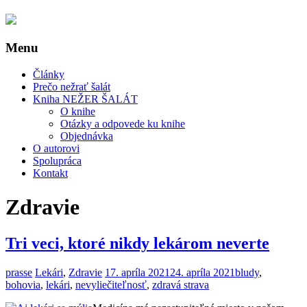
Menu
Články
Prečo nežrať šalát
Kniha NEŽER ŠALÁT
O knihe
Otázky a odpovede ku knihe
Objednávka
O autorovi
Spolupráca
Kontakt
Zdravie
Tri veci, ktoré nikdy lekárom neverte
prasse
Lekári
,
Zdravie
17. apríla 2021
24. apríla 2021
bludy
,
bohovia
,
lekári
,
nevyliečiteľnosť
,
zdravá strava