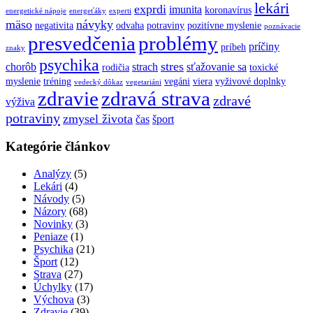
lekári
exprdi
imunita
koronavírus
energetické nápoje
energeťáky
experti
mäso
návyky
negativita
odvaha
potraviny
pozitívne myslenie
poznávacie
presvedčenia
problémy
príčiny
príbeh
znaky
psychika
stres
chorôb
strach
sťažovanie sa
rodičia
toxické
myslenie
tréning
vegáni
viera
vyživové doplnky
vedecký dôkaz
vegetariáni
zdravie
zdravá strava
zdravé
výživa
potraviny
zmysel života
čas
šport
Kategórie článkov
Analýzy
(5)
Lekári
(4)
Návody
(5)
Názory
(68)
Novinky
(3)
Peniaze
(1)
Psychika
(21)
Šport
(12)
Strava
(27)
Úchylky
(17)
Výchova
(3)
Zdravie
(39)