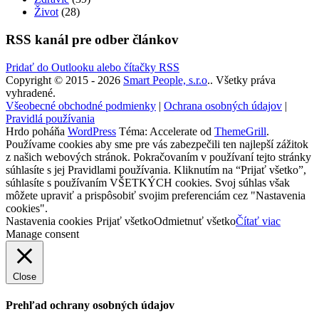
Život
(28)
RSS kanál pre odber článkov
Pridať do Outlooku alebo čítačky RSS
Copyright © 2015 - 2026
Smart People, s.r.o
.. Všetky práva
vyhradené.
Všeobecné obchodné podmienky
|
Ochrana osobných údajov
|
Pravidlá používania
Hrdo poháňa
WordPress
Téma: Accelerate od
ThemeGrill
.
Používame cookies aby sme pre vás zabezpečili ten najlepší zážitok
z našich webových stránok. Pokračovaním v používaní tejto stránky
súhlasíte s jej Pravidlami používania. Kliknutím na “Prijať všetko”,
súhlasíte s používaním VŠETKÝCH cookies. Svoj súhlas však
môžete upraviť a prispôsobiť svojim preferenciám cez "Nastavenia
cookies".
Nastavenia cookies
Prijať všetko
Odmietnuť všetko
Čítať viac
Manage consent
Close
Prehľad ochrany osobných údajov