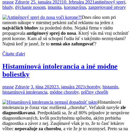
prasse
Zdravie
25. januára 2021
10. februára 2021
antigénový sprej
,
bludy
,
dýchanie nosom
,
imunita
,
koronavírus
,
zasprejované otvory
Dnes ráno som pri
rannom nákupe v miestnej pekárni začul reklamu na jeden z
najväčších bludov
za poslednú dobu. Nejaká firma v rádiu
propagovala
antigénový sprej do nosa
. Ktorý vás má vraj ochrániť
proti korone. Kam až sú schopní ľudia ísť s takýmito nezmyslami?
Najmä keď je jasné, že to
nemá ako zafungovať
?
Čítajte ďalej
Histamínová intolerancia a iné módne
boliestky
prasse
Zdravie
3. júna 2020
23. januára 2021
choroby
,
histamín
,
histamínová intolerancia
,
módne choroby
,
príčiny chorôb
Histamínová
intolerancia je čoraz viac rozšírená „choroba“. Veľakrát navyše
zle
diagnostikovaná
. Predpokladá sa, že až 80% prípadov je nesprávne
diagnostikovaných, kvôli pochybnému spôsobu, akým prebieha
diagnostika a záver z nej. Zaujímavé však je to, že to časť lekárov
vôbec
nepovažuje za chorobu
, a vie že je to nezmysel. Preto sa na