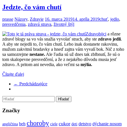
Jedzte, čo vám chutí
prasse
Názory
,
Zdravie
16. marca 2019
14. apríla 2019
chuť
,
jedlo
,
presvedčenia
,
zdravá strava
,
životný štýl
Zdravobijci
a rôzne
zdravé blogy sa vo vás snažia vyvolať strach, aby ste
zdravo jedli
.
A aby ste nejedli to, čo vám chutí. Lebo inak dostanete rakovinu,
mužom zakvitnú bradavky a hneď zajtra vám vyvalí bok. Nič z toho
sa samozrejme
nestane.
Ale ľudia sú už dnes tak zblbnutí, že sú o
tom skalopevne presvedčení, a že z nejakého dôvodu musia jesť
zdravo. A pritom ani nevedia, ako veľmi sa
mýlia.
Čítajte ďalej
← Predchádzajúce
Značky
choroby
cukor
beh
detstvo
dýchanie nosom
angličtina
ciele
deti