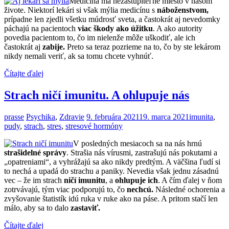
Medicína má nezastupiteľné miesto v našom
živote. Niektorí lekári si však mýlia medicínu s
náboženstvom,
prípadne len zjedli všetku múdrosť sveta, a častokrát aj nevedomky
páchajú na pacientoch
viac škody ako úžitku
. A ako autority
povedia pacientom to, čo im nielenže môže uškodiť, ale ich
častokrát aj
zabije.
Preto sa teraz pozrieme na to, čo by ste lekárom
nikdy nemali veriť, ak sa tomu chcete vyhnúť.
Čítajte ďalej
Strach ničí imunitu. A ohlupuje nás
prasse
Psychika
,
Zdravie
9. februára 2021
19. marca 2021
imunita
,
pudy
,
strach
,
stres
,
stresové hormóny
V posledných mesiacoch sa na nás hrnú
strašidelné správy
. Strašia nás vírusmi, zastrašujú nás pokutami a
„opatreniami“, a vyhrážajú sa ako nikdy predtým. A väčšina ľudí si
to nechá a upadá do strachu a paniky. Nevedia však jednu zásadnú
vec – že im strach
ničí imunitu
, a
ohlupuje ich
. A čím ďalej v ňom
zotrvávajú, tým viac podporujú to, čo
nechcú.
Následné ochorenia a
zvyšovanie štatistík idú ruka v ruke ako na páse. A pritom stačí len
málo, aby sa to dalo
zastaviť.
Čítajte ďalej