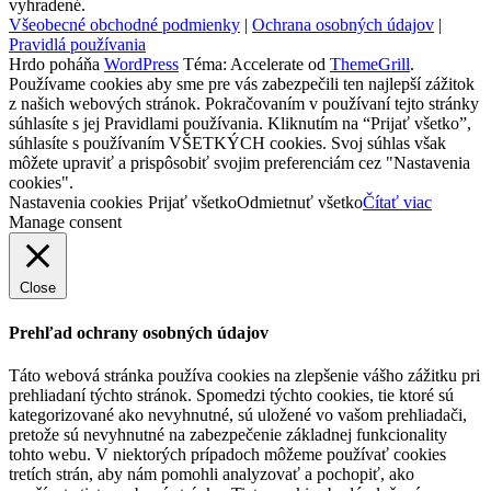
vyhradené.
Všeobecné obchodné podmienky
|
Ochrana osobných údajov
|
Pravidlá používania
Hrdo poháňa
WordPress
Téma: Accelerate od
ThemeGrill
.
Používame cookies aby sme pre vás zabezpečili ten najlepší zážitok
z našich webových stránok. Pokračovaním v používaní tejto stránky
súhlasíte s jej Pravidlami používania. Kliknutím na “Prijať všetko”,
súhlasíte s používaním VŠETKÝCH cookies. Svoj súhlas však
môžete upraviť a prispôsobiť svojim preferenciám cez "Nastavenia
cookies".
Nastavenia cookies
Prijať všetko
Odmietnuť všetko
Čítať viac
Manage consent
Close
Prehľad ochrany osobných údajov
Táto webová stránka používa cookies na zlepšenie vášho zážitku pri
prehliadaní týchto stránok. Spomedzi týchto cookies, tie ktoré sú
kategorizované ako nevyhnutné, sú uložené vo vašom prehliadači,
pretože sú nevyhnutné na zabezpečenie základnej funkcionality
tohto webu. V niektorých prípadoch môžeme používať cookies
tretích strán, aby nám pomohli analyzovať a pochopiť, ako