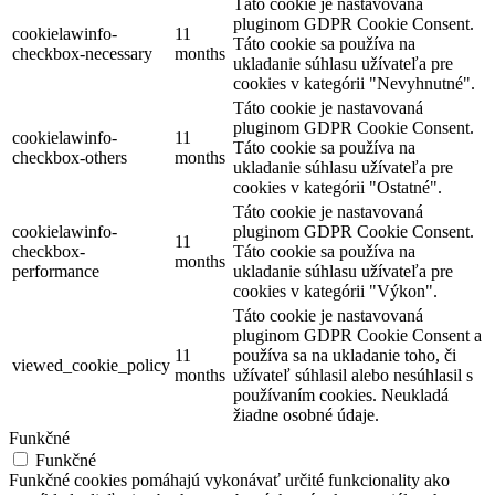
Táto cookie je nastavovaná
pluginom GDPR Cookie Consent.
cookielawinfo-
11
Táto cookie sa používa na
checkbox-necessary
months
ukladanie súhlasu užívateľa pre
cookies v kategórii "Nevyhnutné".
Táto cookie je nastavovaná
pluginom GDPR Cookie Consent.
cookielawinfo-
11
Táto cookie sa používa na
checkbox-others
months
ukladanie súhlasu užívateľa pre
cookies v kategórii "Ostatné".
Táto cookie je nastavovaná
cookielawinfo-
pluginom GDPR Cookie Consent.
11
checkbox-
Táto cookie sa používa na
months
performance
ukladanie súhlasu užívateľa pre
cookies v kategórii "Výkon".
Táto cookie je nastavovaná
pluginom GDPR Cookie Consent a
11
používa sa na ukladanie toho, či
viewed_cookie_policy
months
užívateľ súhlasil alebo nesúhlasil s
používaním cookies. Neukladá
žiadne osobné údaje.
Funkčné
Funkčné
Funkčné cookies pomáhajú vykonávať určité funkcionality ako