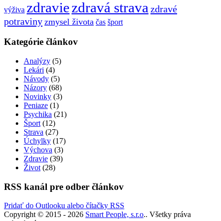
zdravie
zdravá strava
zdravé
výživa
potraviny
zmysel života
čas
šport
Kategórie článkov
Analýzy
(5)
Lekári
(4)
Návody
(5)
Názory
(68)
Novinky
(3)
Peniaze
(1)
Psychika
(21)
Šport
(12)
Strava
(27)
Úchylky
(17)
Výchova
(3)
Zdravie
(39)
Život
(28)
RSS kanál pre odber článkov
Pridať do Outlooku alebo čítačky RSS
Copyright © 2015 - 2026
Smart People, s.r.o
.. Všetky práva