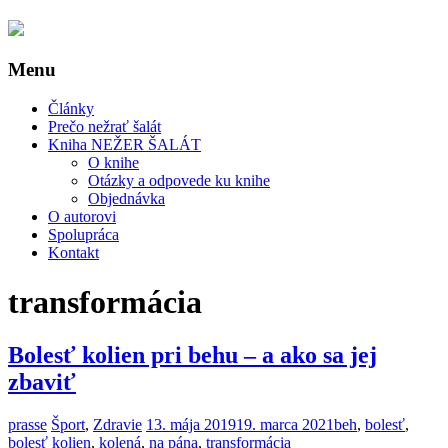
Menu
Články
Prečo nežrať šalát
Kniha NEŽER ŠALÁT
O knihe
Otázky a odpovede ku knihe
Objednávka
O autorovi
Spolupráca
Kontakt
transformácia
Bolesť kolien pri behu – a ako sa jej
zbaviť
prasse
Šport
,
Zdravie
13. mája 2019
19. marca 2021
beh
,
bolesť
,
bolesť kolien
,
kolená
,
na pána
,
transformácia