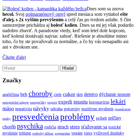
Dnes som sa znova
hecol.
Svoj
polmaratónový omyl
spred mesiaca som vytiahol
ešte
ďalej, s 2x vyšším prevýšením
a celý čas po tvrdom asfalte. S čím
samozrejme prichádza aj
bolesť kolien
. Dnes sa mi jej však podarilo
nadobro zbaviť. A paradoxne vtedy, keď som letel dole kopcom,
keď kolená dostávajú najviac zabrať. Riešenie je absolútne mimo
toho, čo by ste považovali za normálne, a čo by vás nenapadlo asi
ani v divokom sne.
Čítajte ďalej
Značky
choroby
cukor
beh
detstvo
dýchanie nosom
angličtina
ciele
deti
lekári
exprdi
imunita
koronavírus
energetické nápoje
energeťáky
experti
mäso
návyky
negativita
odvaha
potraviny
pozitívne myslenie
poznávacie
presvedčenia
problémy
príčiny
príbeh
znaky
psychika
stres
chorôb
strach
sťažovanie sa
rodičia
toxické
myslenie
tréning
vegáni
viera
vyživové doplnky
vedecký dôkaz
vegetariáni