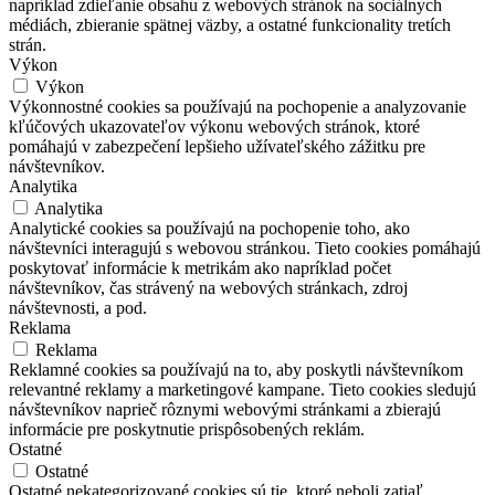
napríklad zdieľanie obsahu z webových stránok na sociálnych
médiách, zbieranie spätnej väzby, a ostatné funkcionality tretích
strán.
Výkon
Výkon
Výkonnostné cookies sa používajú na pochopenie a analyzovanie
kľúčových ukazovateľov výkonu webových stránok, ktoré
pomáhajú v zabezpečení lepšieho užívateľského zážitku pre
návštevníkov.
Analytika
Analytika
Analytické cookies sa používajú na pochopenie toho, ako
návštevníci interagujú s webovou stránkou. Tieto cookies pomáhajú
poskytovať informácie k metrikám ako napríklad počet
návštevníkov, čas strávený na webových stránkach, zdroj
návštevnosti, a pod.
Reklama
Reklama
Reklamné cookies sa používajú na to, aby poskytli návštevníkom
relevantné reklamy a marketingové kampane. Tieto cookies sledujú
návštevníkov naprieč rôznymi webovými stránkami a zbierajú
informácie pre poskytnutie prispôsobených reklám.
Ostatné
Ostatné
Ostatné nekategorizované cookies sú tie, ktoré neboli zatiaľ