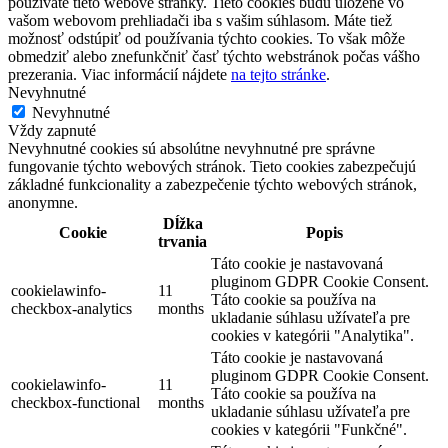
používate tieto webové stránky. Tieto cookies budú uložené vo
vašom webovom prehliadači iba s vašim súhlasom. Máte tiež
možnosť odstúpiť od používania týchto cookies. To však môže
obmedziť alebo znefunkčniť časť týchto webstránok počas vášho
prezerania. Viac informácií nájdete
na tejto stránke
.
Nevyhnutné
Nevyhnutné
Vždy zapnuté
Nevyhnutné cookies sú absolútne nevyhnutné pre správne
fungovanie týchto webových stránok. Tieto cookies zabezpečujú
základné funkcionality a zabezpečenie týchto webových stránok,
anonymne.
Dĺžka
Cookie
Popis
trvania
Táto cookie je nastavovaná
pluginom GDPR Cookie Consent.
cookielawinfo-
11
Táto cookie sa používa na
checkbox-analytics
months
ukladanie súhlasu užívateľa pre
cookies v kategórii "Analytika".
Táto cookie je nastavovaná
pluginom GDPR Cookie Consent.
cookielawinfo-
11
Táto cookie sa používa na
checkbox-functional
months
ukladanie súhlasu užívateľa pre
cookies v kategórii "Funkčné".