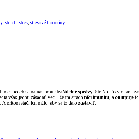
dy
,
strach
,
stres
,
stresové hormóny
h mesiacoch sa na nás hrnú
strašidelné správy
. Strašia nás vírusmi, 
edia však jednu zásadnú vec – že im strach
ničí imunitu
, a
ohlupuje ic
. A pritom stačí len málo, aby sa to dalo
zastaviť.