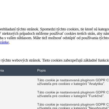
rehliadaní týchto stránok. Spomedzi týchto cookies, tie ktoré sú kateg
V niektorých prípadoch môžeme používať cookies tretích strán, aby ná
ba s vašim súhlasom. Máte tiež možnosť odstúpiť od používania týcht
stránke
.
 týchto webových stránok. Tieto cookies zabezpečujú základné funkci
nia
Popis
Táto cookie je nastavovaná pluginom GDPR Co
užívateľa pre cookies v kategórii "Analytika".
Táto cookie je nastavovaná pluginom GDPR Co
užívateľa pre cookies v kategórii "Funkčné".
Táto cookie je nastavovaná pluginom GDPR Co
užívateľa pre cookies v kategórii "Nevyhnutné"