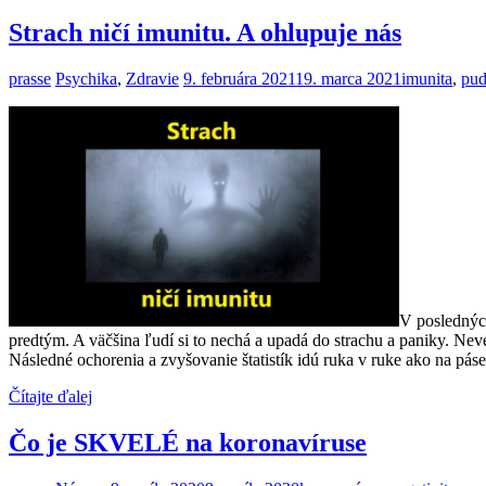
Strach ničí imunitu. A ohlupuje nás
prasse
Psychika
,
Zdravie
9. februára 2021
19. marca 2021
imunita
,
pu
V poslednýc
predtým. A väčšina ľudí si to nechá a upadá do strachu a paniky. Nev
Následné ochorenia a zvyšovanie štatistík idú ruka v ruke ako na páse
Čítajte ďalej
Čo je SKVELÉ na koronavíruse