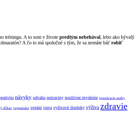
o tréningu. A to som v živote
predtým nebehával
, lebo ako bývalý
lmaratón? A čo to má spoločné s tým, že sa nemáte báť
robiť
návyky
gativita
odvaha
potraviny
pozitívne myslenie
poznávacie znaky
zdravie
výživa
vegáni
viera
vyživové doplnky
ký dôkaz
vegetariáni