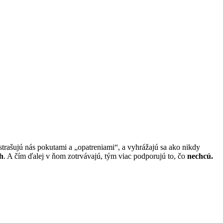
zastrašujú nás pokutami a „opatreniami“, a vyhrážajú sa ako nikdy
h
. A čím ďalej v ňom zotrvávajú, tým viac podporujú to, čo
nechcú.