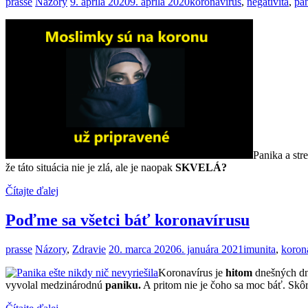
prasse
Názory
9. apríla 2020
9. apríla 2020
koronavírus
,
negativita
,
pa
Panika a str
že táto situácia nie je zlá, ale je naopak
SKVELÁ?
Čítajte ďalej
Poďme sa všetci báť koronavírusu
prasse
Názory
,
Zdravie
20. marca 2020
6. januára 2021
imunita
,
koron
Koronavírus je
hitom
dnešných dní
vyvolal medzinárodnú
paniku.
A pritom nie je čoho sa moc báť. Skôr n