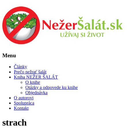
Menu
Články
Prečo nežrať šalát
Kniha NEŽER ŠALÁT
O knihe
Otázky a odpovede ku knihe
Objednávka
O autorovi
Spolupráca
Kontakt
strach