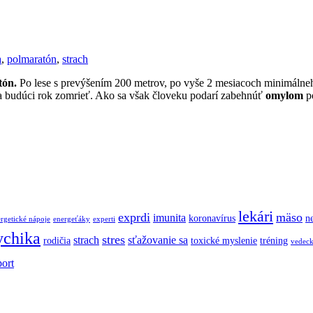
a
,
polmaratón
,
strach
tón.
Po lese s prevýšením 200 metrov, po vyše 2 mesiacoch minimálneh
 budúci rok zomrieť. Ako sa však človeku podarí zabehnúť
omylom
po
lekári
exprdi
mäso
imunita
koronavírus
ne
rgetické nápoje
energeťáky
experti
ychika
stres
strach
sťažovanie sa
rodičia
toxické myslenie
tréning
vedec
port