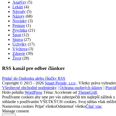
Analýzy
(5)
Lekári
(4)
Návody
(5)
Názory
(68)
Novinky
(3)
Peniaze
(1)
Psychika
(21)
Šport
(12)
Strava
(27)
Úchylky
(17)
Výchova
(3)
Zdravie
(39)
Život
(28)
RSS kanál pre odber článkov
Pridať do Outlooku alebo čítačky RSS
Copyright © 2015 - 2026
Smart People, s.r.o
.. Všetky práva vyhraden
Všeobecné obchodné podmienky
|
Ochrana osobných údajov
|
Pravid
Hrdo poháňa
WordPress
Téma: Accelerate od
ThemeGrill
.
Používame cookies aby sme pre vás zabezpečili ten najlepší zážitok z
súhlasíte s používaním VŠETKÝCH cookies. Svoj súhlas však môžete 
Nastavenia cookies
Prijať všetko
Odmietnuť všetko
Čítať viac
Manage consent