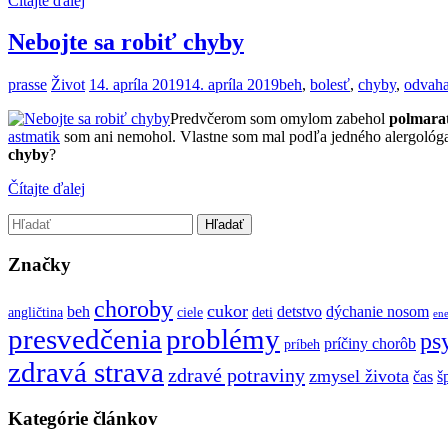
Čítajte ďalej
Nebojte sa robiť chyby
prasse
Život
14. apríla 2019
14. apríla 2019
beh
,
bolesť
,
chyby
,
odvah
Predvčerom som omylom zabehol
polmara
astmatik
som ani nemohol. Vlastne som mal podľa jedného alergológa
chyby
?
Čítajte ďalej
Značky
choroby
cukor
beh
detstvo
dýchanie nosom
angličtina
ciele
deti
ene
presvedčenia
problémy
ps
príčiny chorôb
príbeh
zdravá strava
zdravé potraviny
zmysel života
čas
š
Kategórie článkov