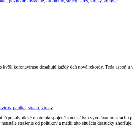
nika
,
pozitívne myslenie
,
problémy
,
strach
,
stres
,
vírusy
,
zdravie
es kvôli koronavírusu dosahujú každý deň nové rekordy. Teda aspoň u v
avírus
,
panika
,
strach
,
vírusy
. Apokalyptické opatrenia spojené s neustálym vyvolávaním strachu pred
eustále strašenie od politikov a médií túto situáciu drasticky zhoršuje.