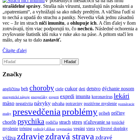
V posledných mesiacoch sa na nás hrnú
strašidelné správy
. Strašia nás vírusmi, zastrašujú nás pokutami a
„opatreniami“, a vyhrážajú sa ako nikdy predtým. A väčšina ľudí si
to nechá a upadá do strachu a paniky. Nevedia však jednu zásadnú
vec – že im strach
ničí imunitu
, a
ohlupuje ich
. A čím ďalej v ňom
zotrvávajú, tým viac podporujú to, čo
nechcú.
Následné ochorenia a
zvyšovanie štatistík idú ruka v ruke ako na páse. A pritom stačí len
málo, aby sa to dalo
zastaviť.
Čítajte ďalej
Značky
choroby
cukor
beh
detstvo
dýchanie nosom
angličtina
ciele
deti
lekári
exprdi
imunita
koronavírus
energetické nápoje
energeťáky
experti
mäso
návyky
negativita
odvaha
potraviny
pozitívne myslenie
poznávacie
presvedčenia
problémy
príčiny
príbeh
znaky
psychika
stres
chorôb
strach
sťažovanie sa
rodičia
toxické
myslenie
tréning
vegáni
viera
vyživové doplnky
vedecký dôkaz
vegetariáni
zdravie
zdravá strava
zdravé
výživa