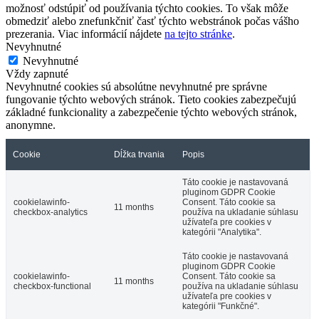
možnosť odstúpiť od používania týchto cookies. To však môže
obmedziť alebo znefunkčniť časť týchto webstránok počas vášho
prezerania. Viac informácií nájdete
na tejto stránke
.
Nevyhnutné
Nevyhnutné
Vždy zapnuté
Nevyhnutné cookies sú absolútne nevyhnutné pre správne
fungovanie týchto webových stránok. Tieto cookies zabezpečujú
základné funkcionality a zabezpečenie týchto webových stránok,
anonymne.
Cookie
Dĺžka trvania
Popis
Táto cookie je nastavovaná
pluginom GDPR Cookie
cookielawinfo-
Consent. Táto cookie sa
11 months
checkbox-analytics
používa na ukladanie súhlasu
užívateľa pre cookies v
kategórii "Analytika".
Táto cookie je nastavovaná
pluginom GDPR Cookie
cookielawinfo-
Consent. Táto cookie sa
11 months
checkbox-functional
používa na ukladanie súhlasu
užívateľa pre cookies v
kategórii "Funkčné".