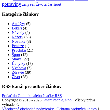
potraviny
zmysel života
čas
šport
Kategórie článkov
Analýzy
(5)
Lekári
(4)
Návody
(5)
Názory
(68)
Novinky
(3)
Peniaze
(1)
Psychika
(21)
Šport
(12)
Strava
(27)
Úchylky
(17)
Výchova
(3)
Zdravie
(39)
Život
(28)
RSS kanál pre odber článkov
Pridať do Outlooku alebo čítačky RSS
Copyright © 2015 - 2026
Smart People, s.r.o
.. Všetky práva
vyhradené.
Všeobecné obchodné podmienky
|
Ochrana osobných údajov
|