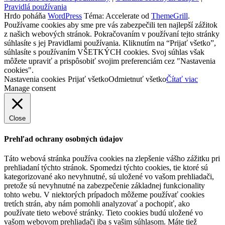
Pravidlá používania
Hrdo poháňa
WordPress
Téma: Accelerate od
ThemeGrill
.
Používame cookies aby sme pre vás zabezpečili ten najlepší zážitok
z našich webových stránok. Pokračovaním v používaní tejto stránky
súhlasíte s jej Pravidlami používania. Kliknutím na “Prijať všetko”,
súhlasíte s používaním VŠETKÝCH cookies. Svoj súhlas však
môžete upraviť a prispôsobiť svojim preferenciám cez "Nastavenia
cookies".
Nastavenia cookies
Prijať všetko
Odmietnuť všetko
Čítať viac
Manage consent
Close
Prehľad ochrany osobných údajov
Táto webová stránka používa cookies na zlepšenie vášho zážitku pri
prehliadaní týchto stránok. Spomedzi týchto cookies, tie ktoré sú
kategorizované ako nevyhnutné, sú uložené vo vašom prehliadači,
pretože sú nevyhnutné na zabezpečenie základnej funkcionality
tohto webu. V niektorých prípadoch môžeme používať cookies
tretích strán, aby nám pomohli analyzovať a pochopiť, ako
používate tieto webové stránky. Tieto cookies budú uložené vo
vašom webovom prehliadači iba s vašim súhlasom. Máte tiež