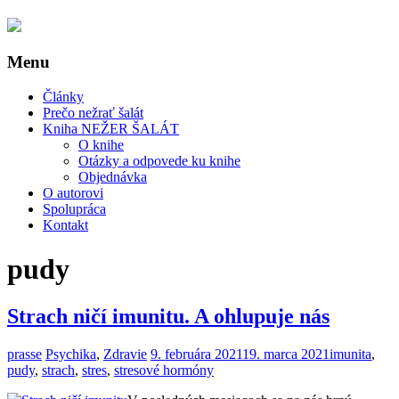
Menu
Články
Prečo nežrať šalát
Kniha NEŽER ŠALÁT
O knihe
Otázky a odpovede ku knihe
Objednávka
O autorovi
Spolupráca
Kontakt
pudy
Strach ničí imunitu. A ohlupuje nás
prasse
Psychika
,
Zdravie
9. februára 2021
19. marca 2021
imunita
,
pudy
,
strach
,
stres
,
stresové hormóny