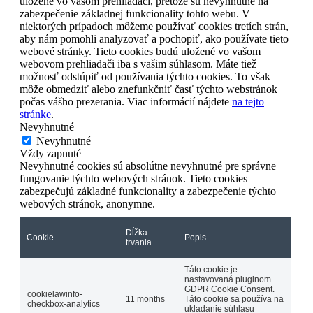
uložené vo vašom prehliadači, pretože sú nevyhnutné na
zabezpečenie základnej funkcionality tohto webu. V
niektorých prípadoch môžeme používať cookies tretích strán,
aby nám pomohli analyzovať a pochopiť, ako používate tieto
webové stránky. Tieto cookies budú uložené vo vašom
webovom prehliadači iba s vašim súhlasom. Máte tiež
možnosť odstúpiť od používania týchto cookies. To však
môže obmedziť alebo znefunkčniť časť týchto webstránok
počas vášho prezerania. Viac informácií nájdete
na tejto
stránke
.
Nevyhnutné
Nevyhnutné
Vždy zapnuté
Nevyhnutné cookies sú absolútne nevyhnutné pre správne
fungovanie týchto webových stránok. Tieto cookies
zabezpečujú základné funkcionality a zabezpečenie týchto
webových stránok, anonymne.
Dĺžka
Cookie
Popis
trvania
Táto cookie je
nastavovaná pluginom
GDPR Cookie Consent.
cookielawinfo-
11 months
Táto cookie sa používa na
checkbox-analytics
ukladanie súhlasu