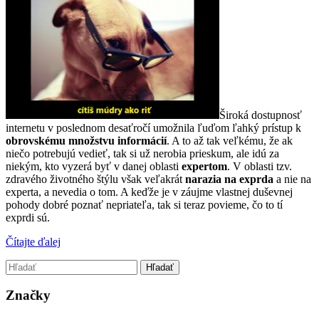
Široká dostupnosť
internetu v poslednom desaťročí umožnila ľuďom ľahký prístup k
obrovskému množstvu informácií
. A to až tak veľkému, že ak
niečo potrebujú vedieť, tak si už nerobia prieskum, ale idú za
niekým, kto vyzerá byť v danej oblasti
expertom
. V oblasti tzv.
zdravého životného štýlu však veľakrát
narazia na exprda
a nie na
experta, a nevedia o tom. A keďže je v záujme vlastnej duševnej
pohody dobré poznať nepriateľa, tak si teraz povieme, čo to tí
exprdi sú.
Čítajte ďalej
Značky