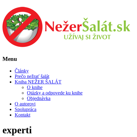
Menu
Články
Prečo nežrať šalát
Kniha NEŽER ŠALÁT
O knihe
Otázky a odpovede ku knihe
Objednávka
O autorovi
Spolupráca
Kontakt
experti