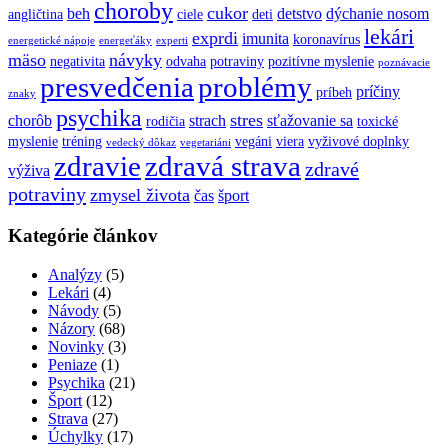
choroby
cukor
beh
detstvo
dýchanie nosom
angličtina
ciele
deti
lekári
exprdi
imunita
koronavírus
energetické nápoje
energeťáky
experti
mäso
návyky
negativita
odvaha
potraviny
pozitívne myslenie
poznávacie
presvedčenia
problémy
príčiny
príbeh
znaky
psychika
stres
chorôb
strach
sťažovanie sa
rodičia
toxické
myslenie
tréning
vegáni
viera
vyživové doplnky
vedecký dôkaz
vegetariáni
zdravie
zdravá strava
zdravé
výživa
potraviny
zmysel života
čas
šport
Kategórie článkov
Analýzy
(5)
Lekári
(4)
Návody
(5)
Názory
(68)
Novinky
(3)
Peniaze
(1)
Psychika
(21)
Šport
(12)
Strava
(27)
Úchylky
(17)