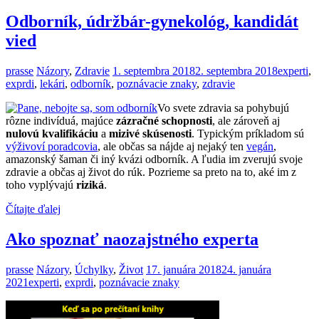
Odborník, údržbár-gynekológ, kandidát
vied
prasse
Názory
,
Zdravie
1. septembra 2018
2. septembra 2018
experti
,
exprdi
,
lekári
,
odborník
,
poznávacie znaky
,
zdravie
Vo svete zdravia sa pohybujú
rôzne indivíduá, majúce
zázračné schopnosti
, ale zároveň aj
nulovú kvalifikáciu
a
mizivé skúsenosti
. Typickým príkladom sú
výživoví poradcovia
, ale občas sa nájde aj nejaký ten
vegán
,
amazonský šaman či iný kvázi odborník. A ľudia im zverujú svoje
zdravie a občas aj život do rúk. Pozrieme sa preto na to, aké im z
toho vyplývajú
riziká
.
Čítajte ďalej
Ako spoznať naozajstného experta
prasse
Názory
,
Úchylky
,
Život
17. januára 2018
24. januára
2021
experti
,
exprdi
,
poznávacie znaky