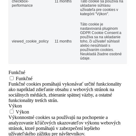
checkbox-
11 months
Táto cookie sa používa na
performance
ukladanie súhlasu
užívateľa pre cookies v
kategórii "Výkon".
Táto cookie je
nastavovaná pluginom
GDPR Cookie Consent a
používa sa na ukladanie
viewed_cookie_policy
11 months
toho, či užívateľ súhlasil
alebo nesúhlasil s
používaním cookies.
Neukladá žiadne osobné
údaje.
Funkčné
Funkčné
Funkčné cookies pomáhajú vykonávať určité funkcionality
ako napríklad zdieľanie obsahu z webových stránok na
sociálnych médiách, zbieranie spätnej väzby, a ostatné
funkcionality tretích strán.
Výkon
Výkon
Výkonnostné cookies sa používajú na pochopenie a
analyzovanie kľúčových ukazovateľov výkonu webových
stránok, ktoré pomáhajú v zabezpečení lepšieho
užívateľského zážitku pre návštevníkov.