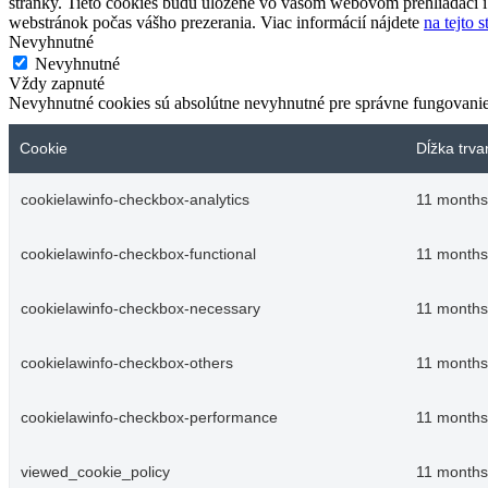
stránky. Tieto cookies budú uložené vo vašom webovom prehliadači i
webstránok počas vášho prezerania. Viac informácií nájdete
na tejto 
Nevyhnutné
Nevyhnutné
Vždy zapnuté
Nevyhnutné cookies sú absolútne nevyhnutné pre správne fungovanie
Cookie
Dĺžka trva
cookielawinfo-checkbox-analytics
11 months
cookielawinfo-checkbox-functional
11 months
cookielawinfo-checkbox-necessary
11 months
cookielawinfo-checkbox-others
11 months
cookielawinfo-checkbox-performance
11 months
viewed_cookie_policy
11 months