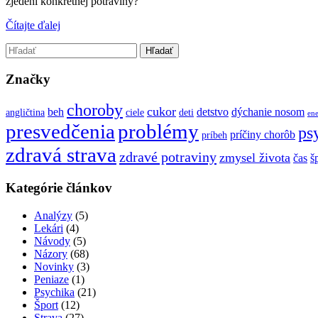
zjedení konkrétnej potraviny?
Čítajte ďalej
Značky
choroby
cukor
beh
detstvo
dýchanie nosom
angličtina
ciele
deti
ene
presvedčenia
problémy
ps
príčiny chorôb
príbeh
zdravá strava
zdravé potraviny
zmysel života
čas
š
Kategórie článkov
Analýzy
(5)
Lekári
(4)
Návody
(5)
Názory
(68)
Novinky
(3)
Peniaze
(1)
Psychika
(21)
Šport
(12)
Strava
(27)