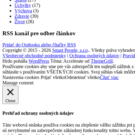
Úchylky
(17)
Výchova
(3)
Zdravie
(39)
Život
(28)
RSS kanál pre odber článkov
Pridať do Outlooku alebo čítačky RSS
Copyright © 2015 - 2026
Smart People, s.r.o
.. Všetky práva vyhraden
Všeobecné obchodné podmienky
|
Ochrana osobných údajov
|
Pravid
Hrdo poháňa
WordPress
Téma: Accelerate od
ThemeGrill
.
Používame cookies aby sme pre vás zabezpečili ten najlepší zážitok z
súhlasíte s používaním VŠETKÝCH cookies. Svoj súhlas však môžete 
Nastavenia cookies
Prijať všetko
Odmietnuť všetko
Čítať viac
Manage consent
Close
Prehľad ochrany osobných údajov
Táto webová stránka používa cookies na zlepšenie vášho zážitku pri p
sú nevyhnutné na zabezpečenie základnej funkcionality tohto webu. 