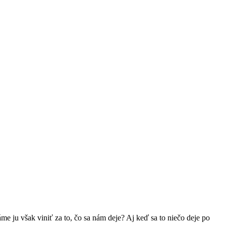
áme ju však viniť za to, čo sa nám deje? Aj keď sa to niečo deje po