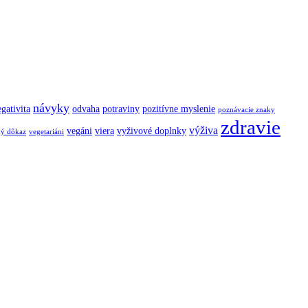
návyky
gativita
odvaha
potraviny
pozitívne myslenie
poznávacie znaky
zdravie
výživa
vegáni
viera
vyživové doplnky
ký dôkaz
vegetariáni