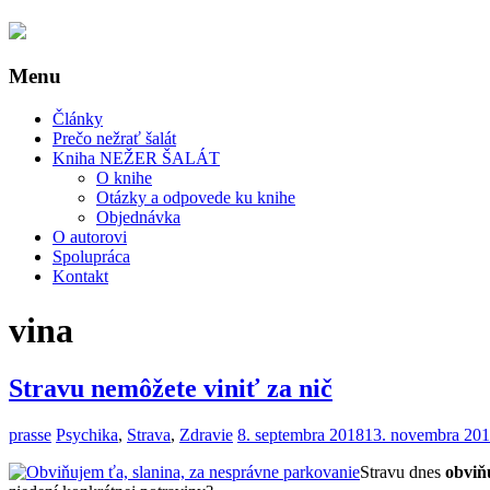
Menu
Články
Prečo nežrať šalát
Kniha NEŽER ŠALÁT
O knihe
Otázky a odpovede ku knihe
Objednávka
O autorovi
Spolupráca
Kontakt
vina
Stravu nemôžete viniť za nič
prasse
Psychika
,
Strava
,
Zdravie
8. septembra 2018
13. novembra 20
Stravu dnes
obviň