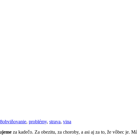
18
obviňovanie
,
problémy
,
strava
,
vina
ujeme
za kadečo. Za obezitu, za choroby, a asi aj za to, že vôbec je. M