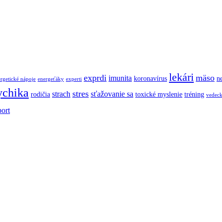
lekári
exprdi
mäso
imunita
koronavírus
ne
rgetické nápoje
energeťáky
experti
ychika
stres
strach
sťažovanie sa
rodičia
toxické myslenie
tréning
vedec
port