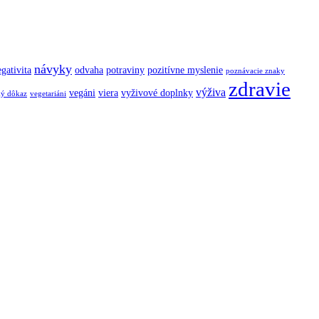
návyky
gativita
odvaha
potraviny
pozitívne myslenie
poznávacie znaky
zdravie
výživa
vegáni
viera
vyživové doplnky
ký dôkaz
vegetariáni