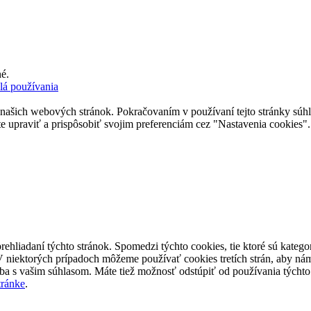
é.
lá používania
 našich webových stránok. Pokračovaním v používaní tejto stránky súhlas
upraviť a prispôsobiť svojim preferenciám cez "Nastavenia cookies".
rehliadaní týchto stránok. Spomedzi týchto cookies, tie ktoré sú kateg
V niektorých prípadoch môžeme používať cookies tretích strán, aby ná
ba s vašim súhlasom. Máte tiež možnosť odstúpiť od používania týcht
stránke
.