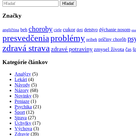
Značky
choroby
cukor
beh
detstvo
dýchanie nosom
angličtina
ciele
deti
ene
presvedčenia
problémy
ps
príčiny chorôb
príbeh
zdravá strava
zdravé potraviny
zmysel života
čas
š
Kategórie článkov
Analýzy
(5)
Lekári
(4)
Návody
(5)
Názory
(68)
Novinky
(3)
Peniaze
(1)
Psychika
(21)
Šport
(12)
Strava
(27)
Úchylky
(17)
Výchova
(3)
Zdravie
(39)