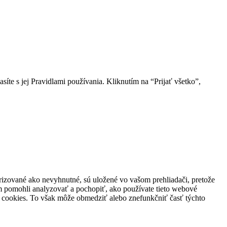
íte s jej Pravidlami používania. Kliknutím na “Prijať všetko”,
orizované ako nevyhnutné, sú uložené vo vašom prehliadači, pretože
m pomohli analyzovať a pochopiť, ako používate tieto webové
o cookies. To však môže obmedziť alebo znefunkčniť časť týchto