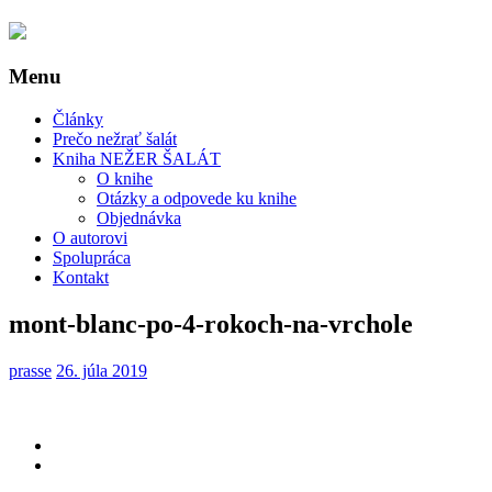
Menu
Články
Prečo nežrať šalát
Kniha NEŽER ŠALÁT
O knihe
Otázky a odpovede ku knihe
Objednávka
O autorovi
Spolupráca
Kontakt
mont-blanc-po-4-rokoch-na-vrchole
prasse
26. júla 2019