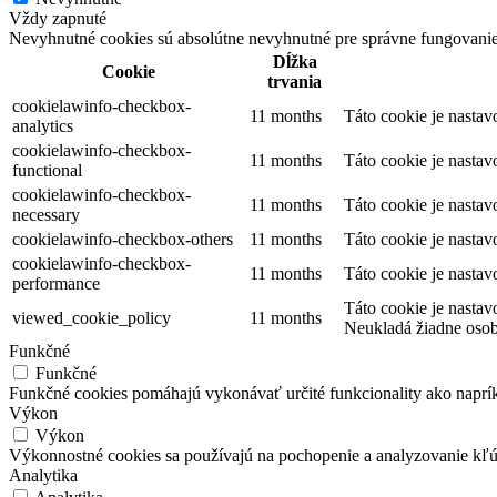
Vždy zapnuté
Nevyhnutné cookies sú absolútne nevyhnutné pre správne fungovanie
Dĺžka
Cookie
trvania
cookielawinfo-checkbox-
11 months
Táto cookie je nasta
analytics
cookielawinfo-checkbox-
11 months
Táto cookie je nasta
functional
cookielawinfo-checkbox-
11 months
Táto cookie je nasta
necessary
cookielawinfo-checkbox-others
11 months
Táto cookie je nasta
cookielawinfo-checkbox-
11 months
Táto cookie je nasta
performance
Táto cookie je nastav
viewed_cookie_policy
11 months
Neukladá žiadne osob
Funkčné
Funkčné
Funkčné cookies pomáhajú vykonávať určité funkcionality ako napríkla
Výkon
Výkon
Výkonnostné cookies sa používajú na pochopenie a analyzovanie kľú
Analytika