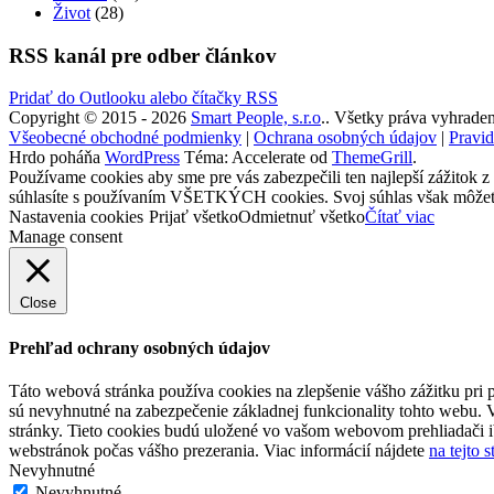
Život
(28)
RSS kanál pre odber článkov
Pridať do Outlooku alebo čítačky RSS
Copyright © 2015 - 2026
Smart People, s.r.o
.. Všetky práva vyhraden
Všeobecné obchodné podmienky
|
Ochrana osobných údajov
|
Pravid
Hrdo poháňa
WordPress
Téma: Accelerate od
ThemeGrill
.
Používame cookies aby sme pre vás zabezpečili ten najlepší zážitok z
súhlasíte s používaním VŠETKÝCH cookies. Svoj súhlas však môžete 
Nastavenia cookies
Prijať všetko
Odmietnuť všetko
Čítať viac
Manage consent
Close
Prehľad ochrany osobných údajov
Táto webová stránka používa cookies na zlepšenie vášho zážitku pri p
sú nevyhnutné na zabezpečenie základnej funkcionality tohto webu. 
stránky. Tieto cookies budú uložené vo vašom webovom prehliadači i
webstránok počas vášho prezerania. Viac informácií nájdete
na tejto 
Nevyhnutné
Nevyhnutné