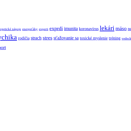
lekári
exprdi
mäso
imunita
koronavírus
ne
rgetické nápoje
energeťáky
experti
ychika
stres
strach
sťažovanie sa
rodičia
toxické myslenie
tréning
vedec
port