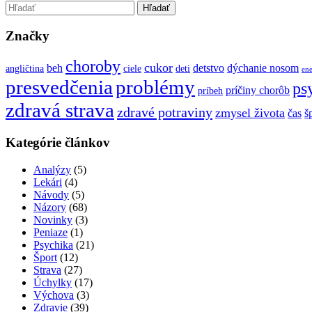
Značky
choroby
cukor
beh
detstvo
dýchanie nosom
angličtina
ciele
deti
ene
presvedčenia
problémy
ps
príčiny chorôb
príbeh
zdravá strava
zdravé potraviny
zmysel života
čas
š
Kategórie článkov
Analýzy
(5)
Lekári
(4)
Návody
(5)
Názory
(68)
Novinky
(3)
Peniaze
(1)
Psychika
(21)
Šport
(12)
Strava
(27)
Úchylky
(17)
Výchova
(3)
Zdravie
(39)