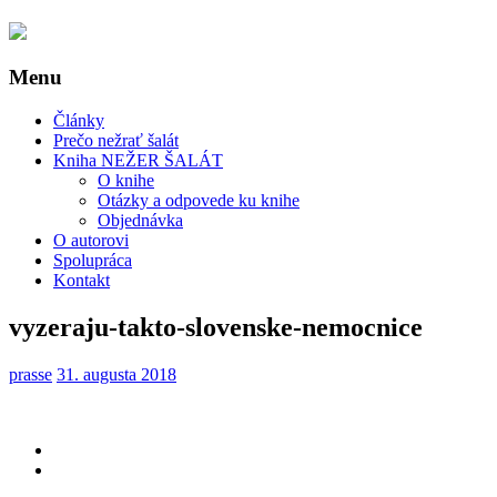
Menu
Články
Prečo nežrať šalát
Kniha NEŽER ŠALÁT
O knihe
Otázky a odpovede ku knihe
Objednávka
O autorovi
Spolupráca
Kontakt
vyzeraju-takto-slovenske-nemocnice
prasse
31. augusta 2018