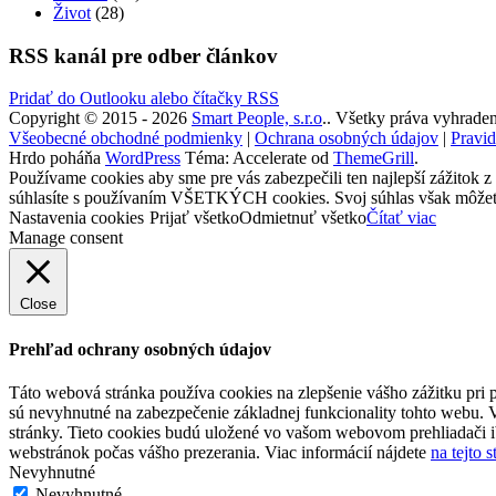
Život
(28)
RSS kanál pre odber článkov
Pridať do Outlooku alebo čítačky RSS
Copyright © 2015 - 2026
Smart People, s.r.o
.. Všetky práva vyhraden
Všeobecné obchodné podmienky
|
Ochrana osobných údajov
|
Pravid
Hrdo poháňa
WordPress
Téma: Accelerate od
ThemeGrill
.
Používame cookies aby sme pre vás zabezpečili ten najlepší zážitok z
súhlasíte s používaním VŠETKÝCH cookies. Svoj súhlas však môžete 
Nastavenia cookies
Prijať všetko
Odmietnuť všetko
Čítať viac
Manage consent
Close
Prehľad ochrany osobných údajov
Táto webová stránka používa cookies na zlepšenie vášho zážitku pri p
sú nevyhnutné na zabezpečenie základnej funkcionality tohto webu. 
stránky. Tieto cookies budú uložené vo vašom webovom prehliadači i
webstránok počas vášho prezerania. Viac informácií nájdete
na tejto 
Nevyhnutné
Nevyhnutné