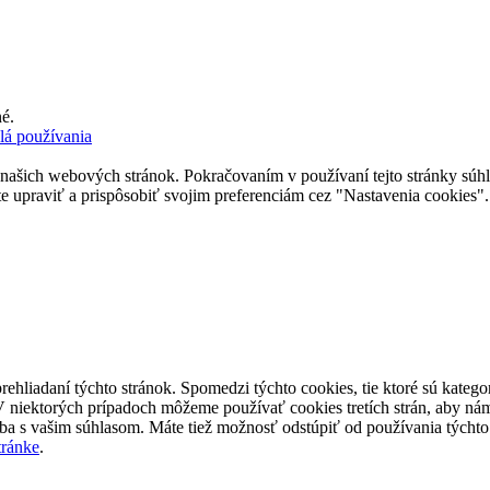
é.
lá používania
 našich webových stránok. Pokračovaním v používaní tejto stránky súhlas
upraviť a prispôsobiť svojim preferenciám cez "Nastavenia cookies".
rehliadaní týchto stránok. Spomedzi týchto cookies, tie ktoré sú kateg
V niektorých prípadoch môžeme používať cookies tretích strán, aby ná
ba s vašim súhlasom. Máte tiež možnosť odstúpiť od používania týcht
stránke
.