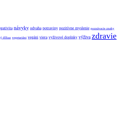
návyky
gativita
odvaha
potraviny
pozitívne myslenie
poznávacie znaky
zdravie
výživa
vegáni
viera
vyživové doplnky
ký dôkaz
vegetariáni