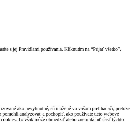
íte s jej Pravidlami používania. Kliknutím na “Prijať všetko”,
orizované ako nevyhnutné, sú uložené vo vašom prehliadači, pretože
m pomohli analyzovať a pochopiť, ako používate tieto webové
o cookies. To však môže obmedziť alebo znefunkčniť časť týchto