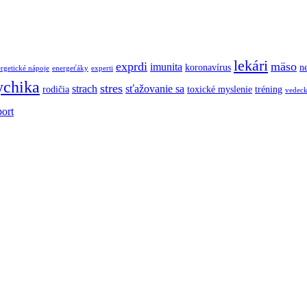
lekári
exprdi
mäso
imunita
koronavírus
ne
rgetické nápoje
energeťáky
experti
ychika
stres
strach
sťažovanie sa
rodičia
toxické myslenie
tréning
vedec
port